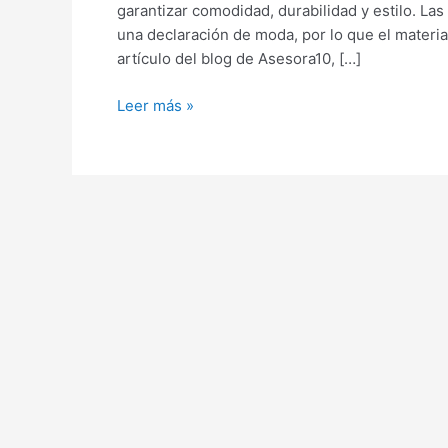
garantizar comodidad, durabilidad y estilo. La
para
una declaración de moda, por lo que el material
un
artículo del blog de Asesora10, […]
diseño
perfecto
Leer más »