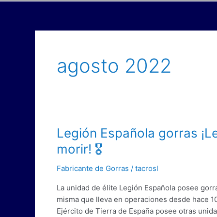
agosto 2022
Legión
Legión Española gorras ¡Leg
Española
morir! 🎖️
gorras
¡Legionarios
Fabricante de Gorras
/
tacrosl
a
La unidad de élite Legión Española posee gorr
luchar,
misma que lleva en operaciones desde hace 10
legionarios
Ejército de Tierra de España posee otras unida
a