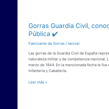
Gorras
Gorras Guardia Civil, con
Guardia
Pública ✔️
Civil,
conoce
Fabricante de Gorras
/
tacrosl
este
Las gorras de la Guardia Civil de España rep
cuerpo
naturaleza militar y de competencia nacional.
de
marzo de 1844. En la mencionada fecha le fue
Seguridad
Infantería y Caballería.
Pública
✔️
Leer más »