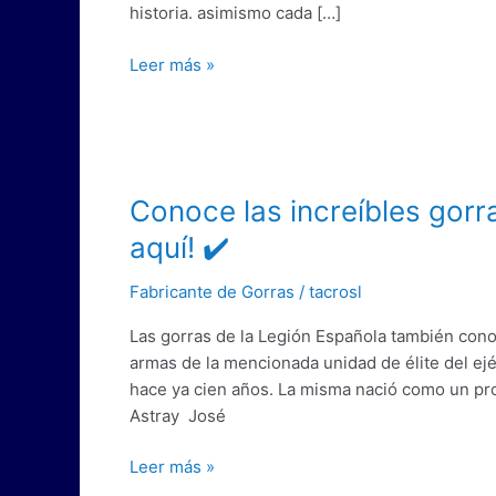
historia. asimismo cada […]
morir!
🎖️
Leer más »
Conoce
Conoce las increíbles gorr
las
aquí! ✔️
increíbles
gorras
Fabricante de Gorras
/
tacrosl
de
Las gorras de la Legión Española también cono
la
armas de la mencionada unidad de élite del ej
Legión
hace ya cien años. La misma nació como un pr
Española
Astray José
¡Pincha
aquí!
Leer más »
✔️