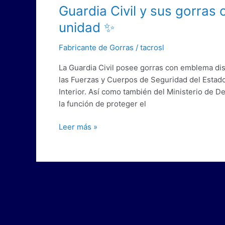
Guardia
Guardia Civil y sus gorras c
Civil
unidad ✨
y
sus
Fabricante de Gorras
/
tacrosl
gorras
La Guardia Civil posee gorras con emblema dis
con
las Fuerzas y Cuerpos de Seguridad del Estado
el
Interior. Así como también del Ministerio de 
símbolo
la función de proteger el
distintivo
de
Leer más »
la
unidad
✨