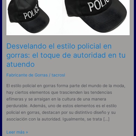
en
gorras:
el
toque
de
autoridad
en
Desvelando el estilo policial en
tu
gorras: el toque de autoridad en tu
atuendo
atuendo
Fabricante de Gorras
/
tacrosl
El estilo policial en gorras forma parte del mundo de la moda,
hay ciertos elementos que trascienden las tendencias
efímeras y se arraigan en la cultura de una manera
perdurable. Además, uno de estos elementos es el estilo
policial en gorras, destacan por su distintivo diseño y su
asociación con la autoridad. Igualmente, se trata […]
Leer más »