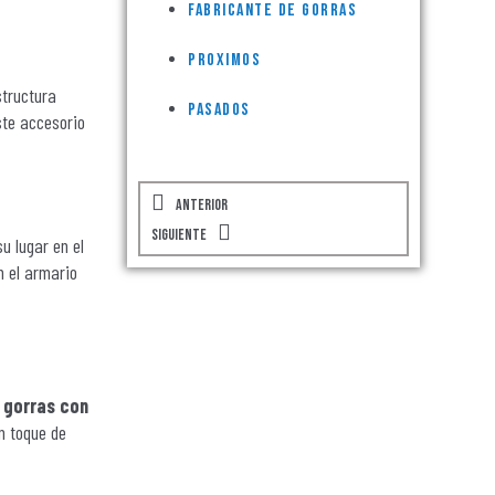
Fabricante de Gorras
Proximos
structura
Pasados
ste accesorio
Prev
Next
Anterior
Siguiente
u lugar en el
n el armario
s
gorras con
n toque de