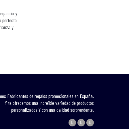
legancia y
o perfecto
fianza y
mos Fabricantes de regalos promocionales en España.
Y te ofrecemos una increible variedad de productos
personalizados Y con una calidad sorprendente.
I
E
W
n
n
h
s
v
a