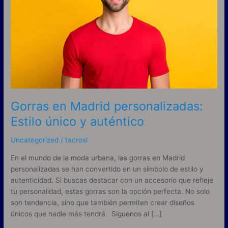
Estilo
único
y
auténtico
Gorras en Madrid personalizadas:
Estilo único y auténtico
Uncategorized
/
tacrosl
En el mundo de la moda urbana, las gorras en Madrid
personalizadas se han convertido en un símbolo de estilo y
autenticidad. Si buscas destacar con un accesorio que refleje
tu personalidad, estas gorras son la opción perfecta. No solo
son tendencia, sino que también permiten crear diseños
únicos que nadie más tendrá. Síguenos al […]