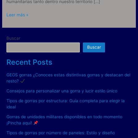
humanitarias tanto dentro nuestro territorio […]
Leer más »
Buscar
Buscar
Recent Posts
GEOS gorras ¿Conoces estas distintivas gorras y destacan del
resto?
Consejos para personalizar una gorra y lucir estilo único
Tipos de gorras por estructura: Guía completa para elegir la
ideal
Gorras de unidades militares disponibles en todo momento
¡Pincha aquí!
Tipos de gorras por número de paneles: Estilo y diseño