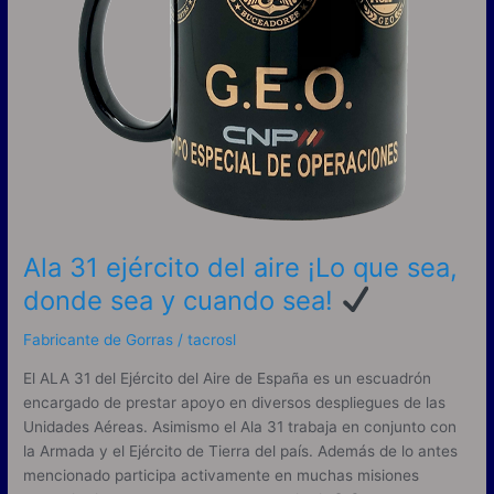
aire
¡Lo
que
sea,
donde
sea
y
cuando
sea!
Ala 31 ejército del aire ¡Lo que sea,
donde sea y cuando sea!
Fabricante de Gorras
/
tacrosl
El ALA 31 del Ejército del Aire de España es un escuadrón
encargado de prestar apoyo en diversos despliegues de las
Unidades Aéreas. Asimismo el Ala 31 trabaja en conjunto con
la Armada y el Ejército de Tierra del país. Además de lo antes
mencionado participa activamente en muchas misiones