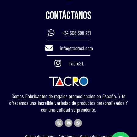
Contáctanos
+34 606 388 251
info@tacrosl.com
TacroSL
Somos Fabricantes de regalos promocionales en España. Y te
ofrecemos una increible variedad de productos personalizados Y
con una calidad sorprendente.
I
E
W
n
n
h
s
v
a
t
e
t
Política de Cookies
Aviso legal
Política de privacidad
a
l
s