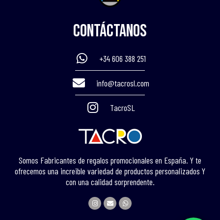
Contáctanos
+34 606 388 251
info@tacrosl.com
TacroSL
Somos Fabricantes de regalos promocionales en España. Y te
ofrecemos una increible variedad de productos personalizados Y
con una calidad sorprendente.
I
E
W
n
n
h
s
v
a
t
e
t