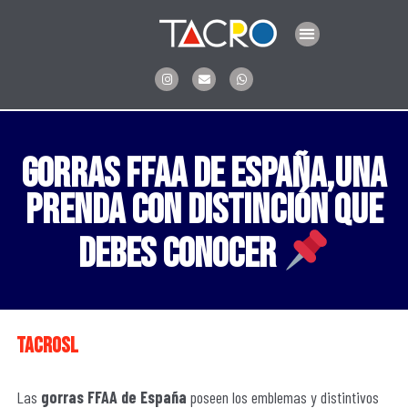
Ir
Menu
al
contenido
I
E
W
n
n
h
s
v
a
t
e
t
a
l
s
g
o
a
r
p
p
a
e
p
Gorras FFAA de España,una
m
prenda con distinción que
debes conocer
tacrosl
Las
gorras FFAA de España
poseen los emblemas y distintivos