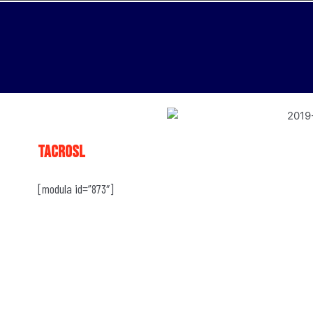
tacrosl
[modula id=”873″]