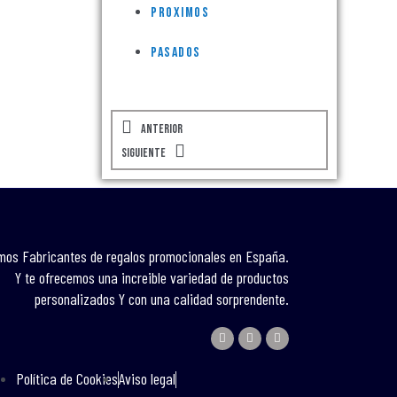
Proximos
Pasados
Prev
Next
Anterior
Siguiente
mos Fabricantes de regalos promocionales en España.
Y te ofrecemos una increible variedad de productos
personalizados Y con una calidad sorprendente.
I
E
W
n
n
h
s
v
a
t
e
t
Política de Cookies
Aviso legal
a
l
s
g
o
a