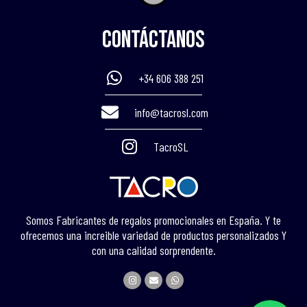
Contáctanos
+34 606 388 251
info@tacrosl.com
TacroSL
Somos Fabricantes de regalos promocionales en España. Y te
ofrecemos una increible variedad de productos personalizados Y
con una calidad sorprendente.
I
E
W
n
n
h
s
v
a
t
e
t